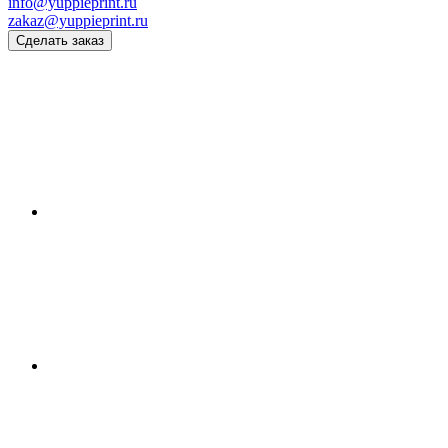
info@yuppieprint.ru
zakaz@yuppieprint.ru
Сделать заказ