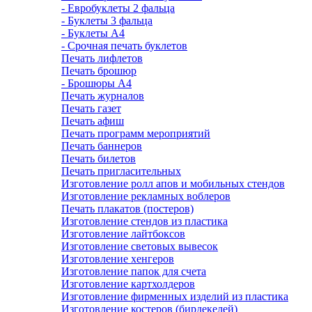
- Евробуклеты 2 фальца
- Буклеты 3 фальца
- Буклеты А4
- Срочная печать буклетов
Печать лифлетов
Печать брошюр
- Брошюры А4
Печать журналов
Печать газет
Печать афиш
Печать программ мероприятий
Печать баннеров
Печать билетов
Печать пригласительных
Изготовление ролл апов и мобильных стендов
Изготовление рекламных воблеров
Печать плакатов (постеров)
Изготовление стендов из пластика
Изготовление лайтбоксов
Изготовление световых вывесок
Изготовление хенгеров
Изготовление папок для счета
Изготовление картхолдеров
Изготовление фирменных изделий из пластика
Изготовление костеров (бирдекелей)