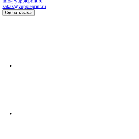
info@yuppieprint.ru
zakaz@yuppieprint.ru
Сделать заказ