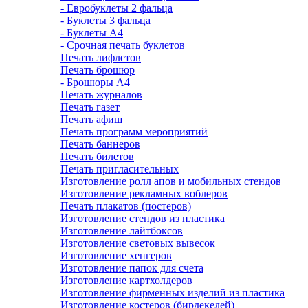
- Евробуклеты 2 фальца
- Буклеты 3 фальца
- Буклеты А4
- Срочная печать буклетов
Печать лифлетов
Печать брошюр
- Брошюры А4
Печать журналов
Печать газет
Печать афиш
Печать программ мероприятий
Печать баннеров
Печать билетов
Печать пригласительных
Изготовление ролл апов и мобильных стендов
Изготовление рекламных воблеров
Печать плакатов (постеров)
Изготовление стендов из пластика
Изготовление лайтбоксов
Изготовление световых вывесок
Изготовление хенгеров
Изготовление папок для счета
Изготовление картхолдеров
Изготовление фирменных изделий из пластика
Изготовление костеров (бирдекелей)