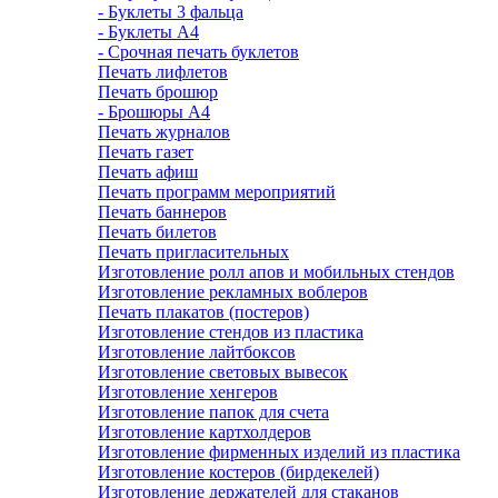
- Буклеты 3 фальца
- Буклеты А4
- Срочная печать буклетов
Печать лифлетов
Печать брошюр
- Брошюры А4
Печать журналов
Печать газет
Печать афиш
Печать программ мероприятий
Печать баннеров
Печать билетов
Печать пригласительных
Изготовление ролл апов и мобильных стендов
Изготовление рекламных воблеров
Печать плакатов (постеров)
Изготовление стендов из пластика
Изготовление лайтбоксов
Изготовление световых вывесок
Изготовление хенгеров
Изготовление папок для счета
Изготовление картхолдеров
Изготовление фирменных изделий из пластика
Изготовление костеров (бирдекелей)
Изготовление держателей для стаканов