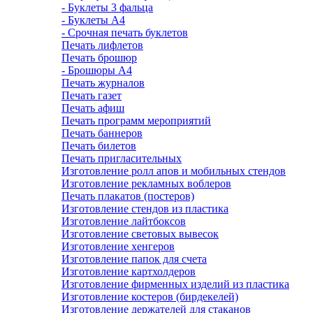
- Буклеты 3 фальца
- Буклеты А4
- Срочная печать буклетов
Печать лифлетов
Печать брошюр
- Брошюры А4
Печать журналов
Печать газет
Печать афиш
Печать программ мероприятий
Печать баннеров
Печать билетов
Печать пригласительных
Изготовление ролл апов и мобильных стендов
Изготовление рекламных воблеров
Печать плакатов (постеров)
Изготовление стендов из пластика
Изготовление лайтбоксов
Изготовление световых вывесок
Изготовление хенгеров
Изготовление папок для счета
Изготовление картхолдеров
Изготовление фирменных изделий из пластика
Изготовление костеров (бирдекелей)
Изготовление держателей для стаканов