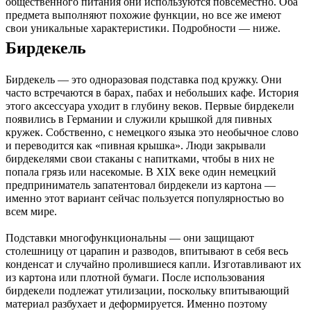
общественного питания они используются повсеместно. Оба
предмета выполняют похожие функции, но все же имеют
свои уникальные характеристики. Подробности — ниже.
Бирдекель
Бирдекель — это одноразовая подставка под кружку. Они
часто встречаются в барах, пабах и небольших кафе. История
этого аксессуара уходит в глубину веков. Первые бирдекели
появились в Германии и служили крышкой для пивных
кружек. Собственно, с немецкого языка это необычное слово
и переводится как «пивная крышка». Люди закрывали
бирдекелями свои стаканы с напитками, чтобы в них не
попала грязь или насекомые. В XIX веке один немецкий
предприниматель запатентовал бирдекели из картона —
именно этот вариант сейчас пользуется популярностью во
всем мире.
Подставки многофункциональны — они защищают
столешницу от царапин и разводов, впитывают в себя весь
конденсат и случайно пролившиеся капли. Изготавливают их
из картона или плотной бумаги. После использования
бирдекели подлежат утилизации, поскольку впитывающий
материал разбухает и деформируется. Именно поэтому